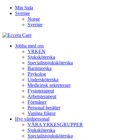
Min Sida
Sverige
Norge
Sverige
Jobba med oss
YRKEN
Sjuksköterska
Specialistsjuksköterska
Barnmorska
Psykolog
Undersköterska
Medicinsk sekreterare
Fysioterapeut
Arbetsterapeut
Förmåner
Personal berätter
Vanliga frågor
Hyr vårdpersonal
VÅRA YRKESGRUPPER
Sjuksköterska
Specialistsjuksköterska