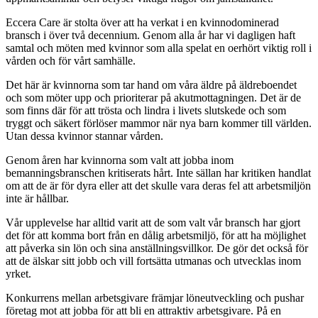
Eccera Care är stolta över att ha verkat i en kvinnodominerad
bransch i över två decennium. Genom alla år har vi dagligen haft
samtal och möten med kvinnor som alla spelat en oerhört viktig roll i
vården och för vårt samhälle.
Det här är kvinnorna som tar hand om våra äldre på äldreboendet
och som möter upp och prioriterar på akutmottagningen. Det är de
som finns där för att trösta och lindra i livets slutskede och som
tryggt och säkert förlöser mammor när nya barn kommer till världen.
Utan dessa kvinnor stannar vården.
Genom åren har kvinnorna som valt att jobba inom
bemanningsbranschen kritiserats hårt. Inte sällan har kritiken handlat
om att de är för dyra eller att det skulle vara deras fel att arbetsmiljön
inte är hållbar.
Vår upplevelse har alltid varit att de som valt vår bransch har gjort
det för att komma bort från en dålig arbetsmiljö, för att ha möjlighet
att påverka sin lön och sina anställningsvillkor. De gör det också för
att de älskar sitt jobb och vill fortsätta utmanas och utvecklas inom
yrket.
Konkurrens mellan arbetsgivare främjar löneutveckling och pushar
företag mot att jobba för att bli en attraktiv arbetsgivare. På en