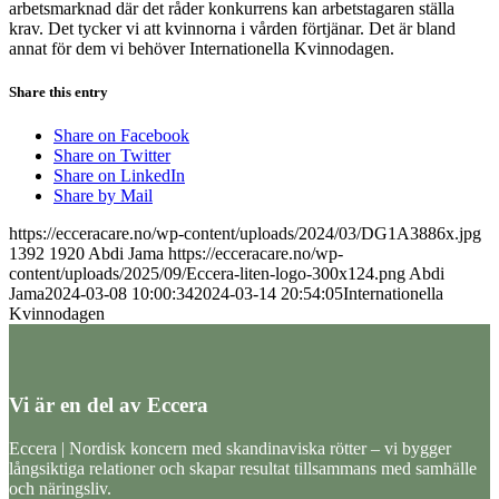
arbetsmarknad där det råder konkurrens kan arbetstagaren ställa
krav. Det tycker vi att kvinnorna i vården förtjänar. Det är bland
annat för dem vi behöver Internationella Kvinnodagen.
Share this entry
Share on Facebook
Share on Twitter
Share on LinkedIn
Share by Mail
https://ecceracare.no/wp-content/uploads/2024/03/DG1A3886x.jpg
1392
1920
Abdi Jama
https://ecceracare.no/wp-
content/uploads/2025/09/Eccera-liten-logo-300x124.png
Abdi
Jama
2024-03-08 10:00:34
2024-03-14 20:54:05
Internationella
Kvinnodagen
Vi är en del av Eccera
Eccera | Nordisk koncern med skandinaviska rötter – vi bygger
långsiktiga relationer och skapar resultat tillsammans med samhälle
och näringsliv.