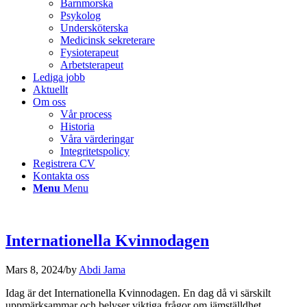
Barnmorska
Psykolog
Undersköterska
Medicinsk sekreterare
Fysioterapeut
Arbetsterapeut
Lediga jobb
Aktuellt
Om oss
Vår process
Historia
Våra värderingar
Integritetspolicy
Registrera CV
Kontakta oss
Menu
Menu
Internationella Kvinnodagen
Mars 8, 2024
/
by
Abdi Jama
Idag är det Internationella Kvinnodagen. En dag då vi särskilt
uppmärksammar och belyser viktiga frågor om jämställdhet.