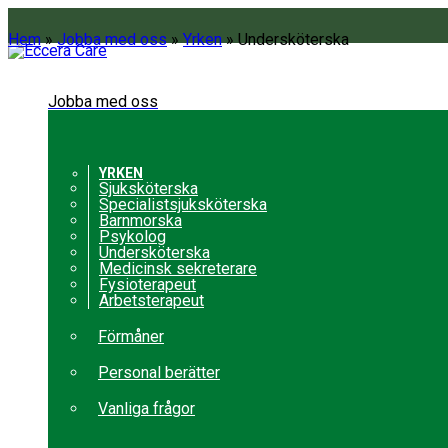
Hem
»
Jobba med oss
»
Yrken
»
Undersköterska
Jobba med oss
YRKEN
Sjuksköterska
Specialistsjuksköterska
Barnmorska
Psykolog
Undersköterska
Medicinsk sekreterare
Fysioterapeut
Arbetsterapeut
Förmåner
Personal berätter
Vanliga frågor