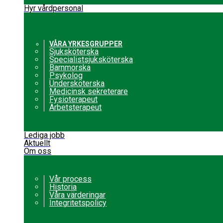
Hyr vårdpersonal
VÅRA YRKESGRUPPER
Sjuksköterska
Specialistsjuksköterska
Barnmorska
Psykolog
Undersköterska
Medicinsk sekreterare
Fysioterapeut
Arbetsterapeut
Lediga jobb
Aktuellt
Om oss
Vår process
Historia
Våra värderingar
Integritetspolicy