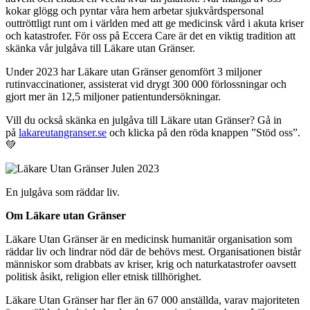
kokar glögg och pyntar våra hem arbetar sjukvårdspersonal
outtröttligt runt om i världen med att ge medicinsk vård i akuta kriser
och katastrofer. För oss på Eccera Care är det en viktig tradition att
skänka vår julgåva till Läkare utan Gränser.
Under 2023 har Läkare utan Gränser genomfört 3 miljoner
rutinvaccinationer, assisterat vid drygt 300 000 förlossningar och
gjort mer än 12,5 miljoner patientundersökningar.
Vill du också skänka en julgåva till Läkare utan Gränser? Gå in
på
lakareutangranser.se
och klicka på den röda knappen ”Stöd oss”.
💚
En julgåva som räddar liv.
Om Läkare utan Gränser
Läkare Utan Gränser är en medicinsk humanitär organisation som
räddar liv och lindrar nöd där de behövs mest. Organisationen bistår
människor som drabbats av kriser, krig och naturkatastrofer oavsett
politisk åsikt, religion eller etnisk tillhörighet.
Läkare Utan Gränser har fler än 67 000 anställda, varav majoriteten