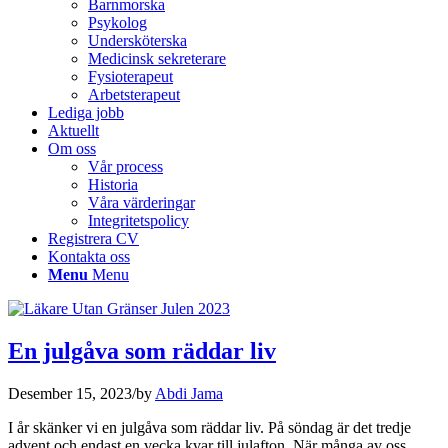
Barnmorska
Psykolog
Undersköterska
Medicinsk sekreterare
Fysioterapeut
Arbetsterapeut
Lediga jobb
Aktuellt
Om oss
Vår process
Historia
Våra värderingar
Integritetspolicy
Registrera CV
Kontakta oss
Menu
Menu
En julgåva som räddar liv
Desember 15, 2023
/
by
Abdi Jama
I år skänker vi en julgåva som räddar liv. På söndag är det tredje
advent och endast en vecka kvar till julafton. När många av oss