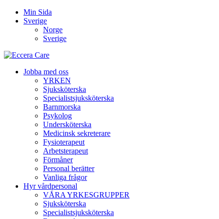
Min Sida
Sverige
Norge
Sverige
Jobba med oss
YRKEN
Sjuksköterska
Specialistsjuksköterska
Barnmorska
Psykolog
Undersköterska
Medicinsk sekreterare
Fysioterapeut
Arbetsterapeut
Förmåner
Personal berätter
Vanliga frågor
Hyr vårdpersonal
VÅRA YRKESGRUPPER
Sjuksköterska
Specialistsjuksköterska