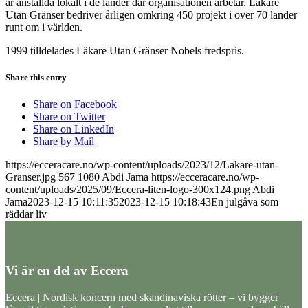
är anställda lokalt i de lander dar organisationen arbetar. Läkare
Utan Gränser bedriver årligen omkring 450 projekt i over 70 lander
runt om i världen.
1999 tilldelades Läkare Utan Gränser Nobels fredspris.
Share this entry
Share on Facebook
Share on Twitter
Share on LinkedIn
Share by Mail
https://ecceracare.no/wp-content/uploads/2023/12/Lakare-utan-
Granser.jpg
567
1080
Abdi Jama
https://ecceracare.no/wp-
content/uploads/2025/09/Eccera-liten-logo-300x124.png
Abdi
Jama
2023-12-15 10:11:35
2023-12-15 10:18:43
En julgåva som
räddar liv
Vi är en del av Eccera
Eccera | Nordisk koncern med skandinaviska rötter – vi bygger