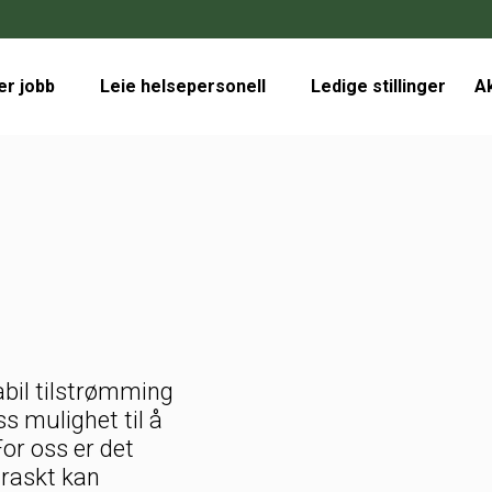
er jobb
Leie helsepersonell
Ledige stillinger
Ak
bil tilstrømming
ss mulighet til å
or oss er det
i raskt kan