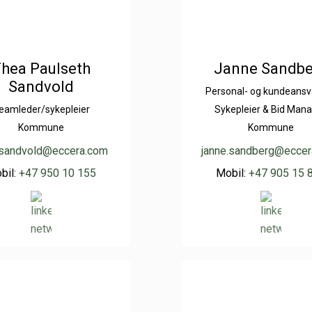
hea Paulseth
Janne Sandbe
Sandvold
Personal- og kundeansva
eamleder/sykepleier
Sykepleier & Bid Man
Kommune
Kommune
.sandvold@eccera.com
janne.sandberg@ecce
bil:
+47 950 10 155
Mobil:
+47 905 15 