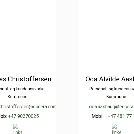
as Christoffersen
Oda Alvilde Aa
onal- og kundeansvarlig
Personal- og kundeansv
Kommune
Kommune
.christoffersen@eccera.com
oda.aashaug@eccera
ob:
+47 90270025
Mobil: :
+47 481 77 