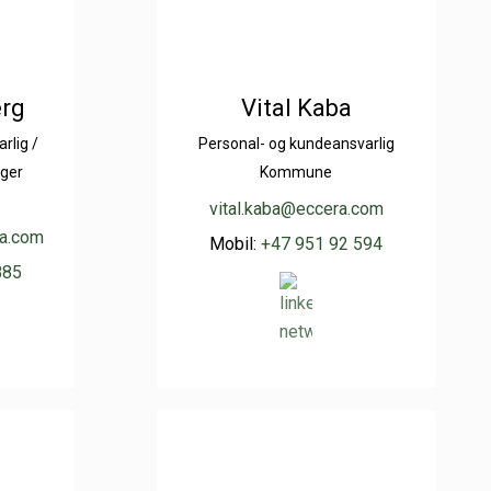
rg
Vital Kaba
rlig /
Personal- og kundeansvarlig
ager
Kommune
vital.kaba@eccera.com
ra.com
Mobil:
+47 951 92 594
885