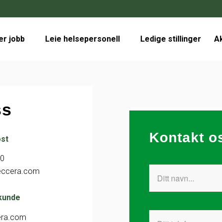
er jobb
Leie helsepersonell
Ledige stillinger
Ak
ss
Kontakt o
ost
60
eccera.com
 kunde
era.com