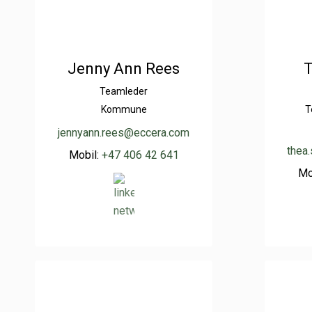
Jenny Ann Rees
T
Teamleder
Kommune
T
jennyann.rees@eccera.com
thea
Mobil:
+47 406 42 641
Mo