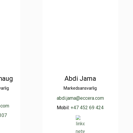
shaug
Abdi Jama
arlig
Markedsansvarlig
abdi.jama@eccera.com
.com
Mobil:
+47 452 69 424
107