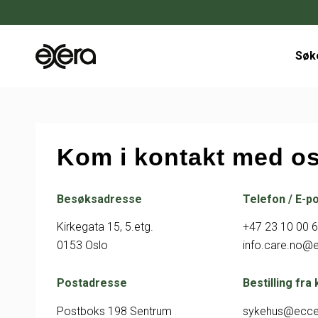
Søk
Kom i kontakt med o
Besøksadresse
Telefon / E-p
Kirkegata 15, 5.etg.
+47 23 10 00 
0153 Oslo
info.care.no@
Postadresse
Bestilling fra
Postboks 198 Sentrum
sykehus@ecc